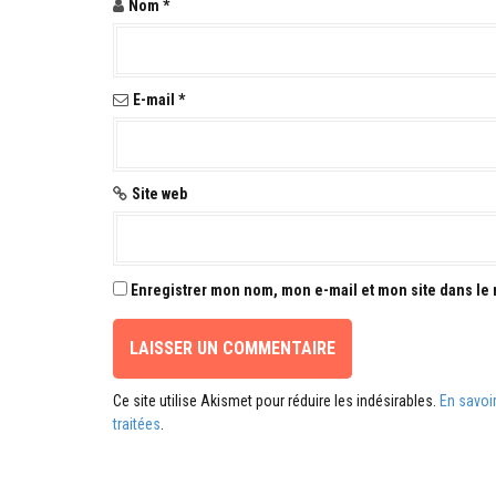
Nom
*
'
a
r
E-mail
*
t
i
Site web
c
l
e
Enregistrer mon nom, mon e-mail et mon site dans le
Ce site utilise Akismet pour réduire les indésirables.
En savoi
traitées
.