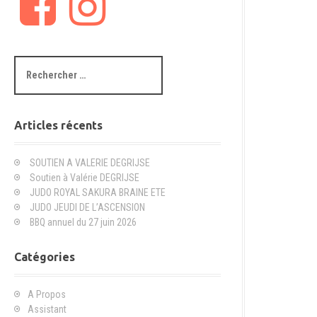
a
n
c
s
e
t
b
a
R
o
g
e
o
r
c
k
a
h
m
e
Articles récents
r
c
SOUTIEN A VALERIE DEGRIJSE
h
Soutien à Valérie DEGRIJSE
e
JUDO ROYAL SAKURA BRAINE ETE
p
JUDO JEUDI DE L’ASCENSION
o
BBQ annuel du 27 juin 2026
u
r
Catégories
:
A Propos
Assistant