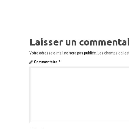
N
a
v
i
Laisser un commenta
g
Votre adresse e-mail ne sera pas publiée.
Les champs obligat
a
Commentaire
*
t
i
o
n
d
e
l