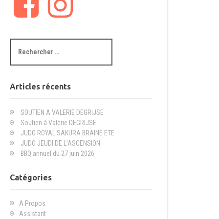
a
n
c
s
e
t
b
a
R
o
g
e
o
r
c
k
a
h
m
e
Articles récents
r
c
SOUTIEN A VALERIE DEGRIJSE
h
Soutien à Valérie DEGRIJSE
e
JUDO ROYAL SAKURA BRAINE ETE
p
JUDO JEUDI DE L’ASCENSION
o
BBQ annuel du 27 juin 2026
u
r
Catégories
:
A Propos
Assistant