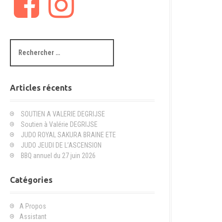
a
n
c
s
e
t
b
a
R
o
g
e
o
r
c
k
a
h
m
e
Articles récents
r
c
SOUTIEN A VALERIE DEGRIJSE
h
Soutien à Valérie DEGRIJSE
e
JUDO ROYAL SAKURA BRAINE ETE
p
JUDO JEUDI DE L’ASCENSION
o
BBQ annuel du 27 juin 2026
u
r
Catégories
:
A Propos
Assistant