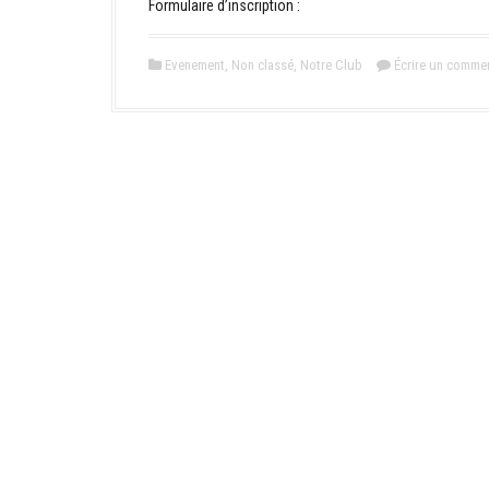
Formulaire d’inscription :
Evenement
,
Non classé
,
Notre Club
Écrire un commen