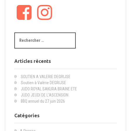
F
I
a
n
c
s
e
t
b
a
R
o
g
e
o
r
c
k
a
h
m
e
Articles récents
r
c
SOUTIEN A VALERIE DEGRIJSE
h
Soutien à Valérie DEGRIJSE
e
JUDO ROYAL SAKURA BRAINE ETE
p
JUDO JEUDI DE L’ASCENSION
o
BBQ annuel du 27 juin 2026
u
r
Catégories
:
A Propos