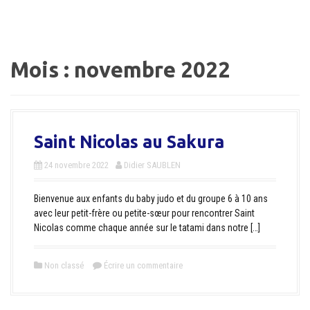
a
l
Mois :
novembre 2022
Saint Nicolas au Sakura
24 novembre 2022
Didier SAUBLEN
Bienvenue aux enfants du baby judo et du groupe 6 à 10 ans
avec leur petit-frère ou petite-sœur pour rencontrer Saint
Nicolas comme chaque année sur le tatami dans notre […]
Non classé
Écrire un commentaire