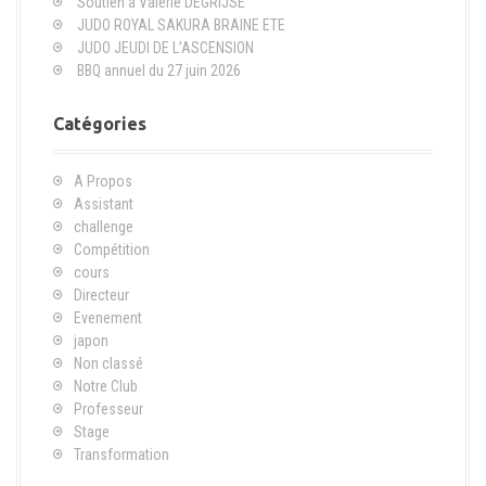
Soutien à Valérie DEGRIJSE
e
JUDO ROYAL SAKURA BRAINE ETE
p
JUDO JEUDI DE L’ASCENSION
o
BBQ annuel du 27 juin 2026
u
r
Catégories
:
A Propos
Assistant
challenge
Compétition
cours
Directeur
Evenement
japon
Non classé
Notre Club
Professeur
Stage
Transformation