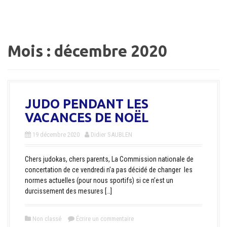
a
l
Mois :
décembre 2020
JUDO PENDANT LES
VACANCES DE NOËL
19 décembre 2020
Didier SAUBLEN
Chers judokas, chers parents, La Commission nationale de
concertation de ce vendredi n’a pas décidé de changer les
normes actuelles (pour nous sportifs) si ce n’est un
durcissement des mesures […]
Non classé
Écrire un commentaire