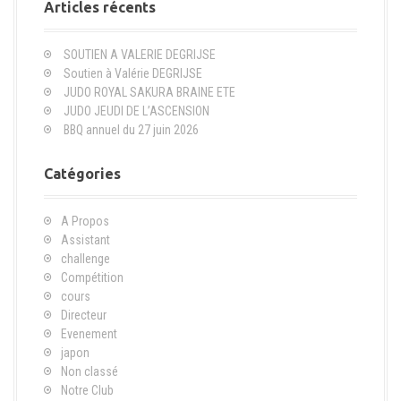
e
Articles récents
r
c
SOUTIEN A VALERIE DEGRIJSE
h
Soutien à Valérie DEGRIJSE
e
JUDO ROYAL SAKURA BRAINE ETE
p
JUDO JEUDI DE L’ASCENSION
o
BBQ annuel du 27 juin 2026
u
r
Catégories
:
A Propos
Assistant
challenge
Compétition
cours
Directeur
Evenement
japon
Non classé
Notre Club