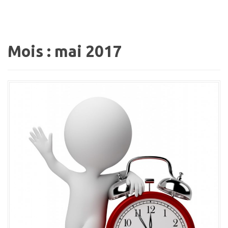
a
l
Mois :
mai 2017