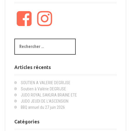
F
I
a
n
c
s
e
t
b
a
R
o
g
e
o
r
c
k
a
h
m
e
Articles récents
r
c
SOUTIEN A VALERIE DEGRIJSE
h
Soutien à Valérie DEGRIJSE
e
JUDO ROYAL SAKURA BRAINE ETE
p
JUDO JEUDI DE L’ASCENSION
o
BBQ annuel du 27 juin 2026
u
r
Catégories
: