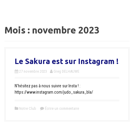
a
l
Mois :
novembre 2023
Le Sakura est sur Instagram !
27 novembre 2023
Greg DELHAUWE
N’hésitez pas à nous suivre sur Insta ! :
https://www.instagram.com/judo_sakura_bla/
Notre Club
Écrire un commentaire