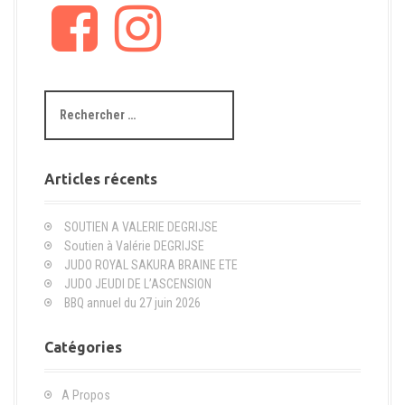
F
I
a
n
c
s
e
t
b
a
R
o
g
e
o
r
c
k
a
h
m
e
Articles récents
r
c
SOUTIEN A VALERIE DEGRIJSE
h
Soutien à Valérie DEGRIJSE
e
JUDO ROYAL SAKURA BRAINE ETE
p
JUDO JEUDI DE L’ASCENSION
o
BBQ annuel du 27 juin 2026
u
r
Catégories
:
A Propos