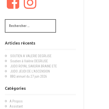
a
n
c
s
e
t
b
a
R
o
g
e
o
r
c
k
a
h
m
e
Articles récents
r
c
SOUTIEN A VALERIE DEGRIJSE
h
Soutien à Valérie DEGRIJSE
e
JUDO ROYAL SAKURA BRAINE ETE
p
JUDO JEUDI DE L’ASCENSION
o
BBQ annuel du 27 juin 2026
u
r
Catégories
:
A Propos
Assistant