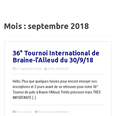
a
l
Mois :
septembre 2018
36° Tournoi International de
Braine-l’Alleud du 30/9/18
27 septembre 2018
Didier SAUBLEN
Hello, Plus que quelques heures pour encore envoyer vos
inscriptions et 3 jours avant de se retrouver pour notre 36°
Tournoi de judo à Braine-l’Alleud. Petite précision mais TRÈS
IMPORTANTE […]
Non classé
Écrire un commentaire