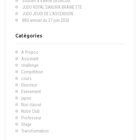
Soutien à Valérie DEGRIJSE
e
JUDO ROYAL SAKURA BRAINE ETE
p
JUDO JEUDI DE L’ASCENSION
o
BBQ annuel du 27 juin 2026
u
r
Catégories
:
A Propos
Assistant
challenge
Compétition
cours
Directeur
Evenement
japon
Non classé
Notre Club
Professeur
Stage
Transformation