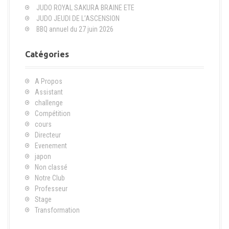
JUDO ROYAL SAKURA BRAINE ETE
p
JUDO JEUDI DE L’ASCENSION
o
BBQ annuel du 27 juin 2026
u
r
Catégories
:
A Propos
Assistant
challenge
Compétition
cours
Directeur
Evenement
japon
Non classé
Notre Club
Professeur
Stage
Transformation