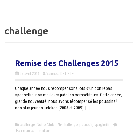
a
l
challenge
Remise des Challenges 2015
27 avril 2016
Vanessa DETISTE
Chaque année nous récompensons lors d’un bon repas
spaghettis, nos meilleurs judokas compétiteurs. Cette année,
grande nouveauté, nous avons récompensé les poussins !
nos plus jeunes judokas (2008 et 2009). […]
challenge
,
Notre Club
challenge
,
poussin
,
spaghetti
Écrire un commentaire