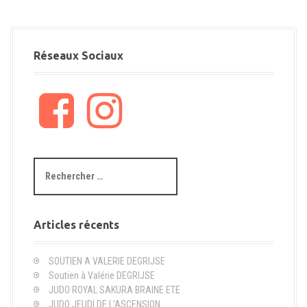
Réseaux Sociaux
F
I
a
n
c
s
e
t
b
a
R
o
g
e
o
r
c
k
a
h
m
e
Articles récents
r
c
SOUTIEN A VALERIE DEGRIJSE
h
Soutien à Valérie DEGRIJSE
e
JUDO ROYAL SAKURA BRAINE ETE
p
JUDO JEUDI DE L’ASCENSION