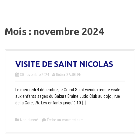
a
l
Mois :
novembre 2024
VISITE DE SAINT NICOLAS
30 novembre 2024
Didier SAUBLEN
Le mercredi 4 décembre, le Grand Saint viendra rendre visite
aux enfants sages du Sakura Braine Judo Club au dojo , rue
de la Gare, 76. Les enfants jusqu’à 10 […]
Non classé
Écrire un commentaire