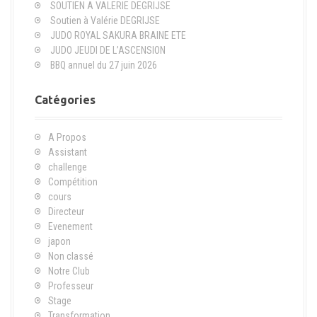
SOUTIEN A VALERIE DEGRIJSE
h
Soutien à Valérie DEGRIJSE
e
JUDO ROYAL SAKURA BRAINE ETE
p
JUDO JEUDI DE L’ASCENSION
o
BBQ annuel du 27 juin 2026
u
r
Catégories
:
A Propos
Assistant
challenge
Compétition
cours
Directeur
Evenement
japon
Non classé
Notre Club
Professeur
Stage
Transformation