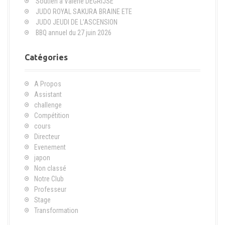
Soutien à Valérie DEGRIJSE
e
JUDO ROYAL SAKURA BRAINE ETE
p
JUDO JEUDI DE L’ASCENSION
o
BBQ annuel du 27 juin 2026
u
r
Catégories
:
A Propos
Assistant
challenge
Compétition
cours
Directeur
Evenement
japon
Non classé
Notre Club
Professeur
Stage
Transformation