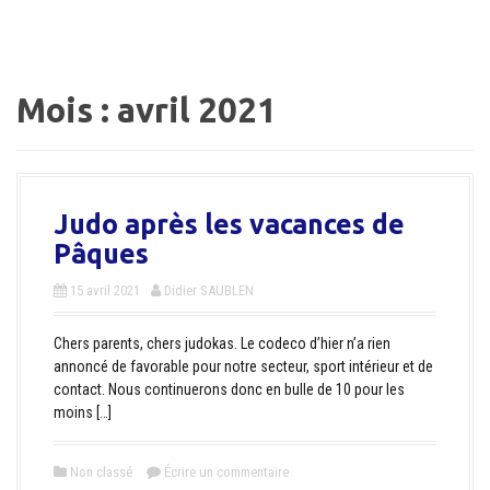
a
l
Mois :
avril 2021
Judo après les vacances de
Pâques
15 avril 2021
Didier SAUBLEN
Chers parents, chers judokas. Le codeco d’hier n’a rien
annoncé de favorable pour notre secteur, sport intérieur et de
contact. Nous continuerons donc en bulle de 10 pour les
moins […]
Non classé
Écrire un commentaire