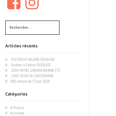
a
n
c
s
e
t
b
a
R
o
g
e
o
r
c
k
a
h
m
e
Articles récents
r
c
SOUTIEN A VALERIE DEGRIJSE
h
Soutien à Valérie DEGRIJSE
e
JUDO ROYAL SAKURA BRAINE ETE
p
JUDO JEUDI DE L’ASCENSION
o
BBQ annuel du 27 juin 2026
u
r
Catégories
:
A Propos
Assistant