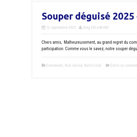
Souper déguisé 2025
12 septembre 2025
Greg DELHAUWE
Chers amis, Malheureusement, au grand regret du com
participation. Comme vous le savez, notre souper dégui
Evenement
,
Non classé
,
Notre Club
Écrire un commen