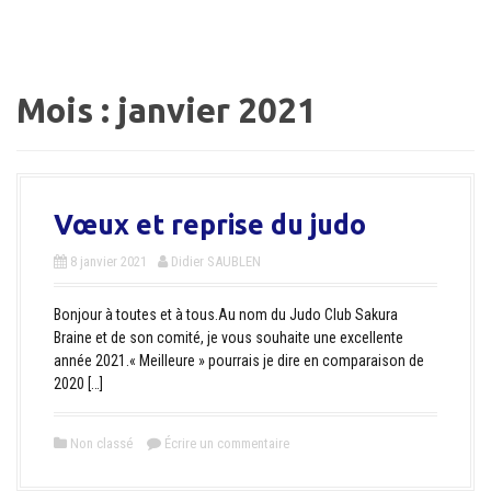
a
l
Mois :
janvier 2021
Vœux et reprise du judo
8 janvier 2021
Didier SAUBLEN
Bonjour à toutes et à tous.Au nom du Judo Club Sakura
Braine et de son comité, je vous souhaite une excellente
année 2021.« Meilleure » pourrais je dire en comparaison de
2020 […]
Non classé
Écrire un commentaire