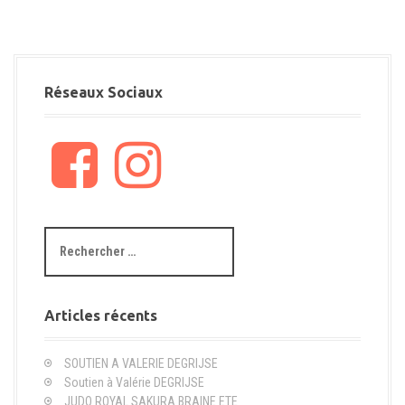
Réseaux Sociaux
F
I
a
n
c
s
e
t
b
a
R
o
g
e
o
r
c
k
a
h
m
e
Articles récents
r
c
SOUTIEN A VALERIE DEGRIJSE
h
Soutien à Valérie DEGRIJSE
e
JUDO ROYAL SAKURA BRAINE ETE