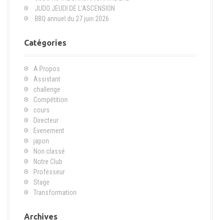
p
JUDO JEUDI DE L’ASCENSION
o
BBQ annuel du 27 juin 2026
u
r
Catégories
:
A Propos
Assistant
challenge
Compétition
cours
Directeur
Evenement
japon
Non classé
Notre Club
Professeur
Stage
Transformation
Archives