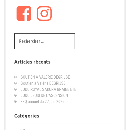
F
I
a
n
c
s
e
t
b
a
R
o
g
e
o
r
c
k
a
h
m
e
Articles récents
r
c
SOUTIEN A VALERIE DEGRIJSE
h
Soutien à Valérie DEGRIJSE
e
JUDO ROYAL SAKURA BRAINE ETE
p
JUDO JEUDI DE L’ASCENSION
o
BBQ annuel du 27 juin 2026
u
r
Catégories
: