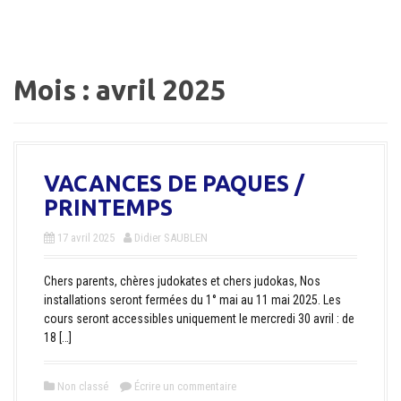
a
l
Mois :
avril 2025
VACANCES DE PAQUES /
PRINTEMPS
17 avril 2025
Didier SAUBLEN
Chers parents, chères judokates et chers judokas, Nos
installations seront fermées du 1° mai au 11 mai 2025. Les
cours seront accessibles uniquement le mercredi 30 avril : de
18 […]
Non classé
Écrire un commentaire