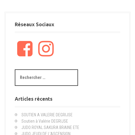
Réseaux Sociaux
F
I
a
n
c
s
e
t
b
a
R
o
g
e
o
r
c
k
a
h
m
e
Articles récents
r
c
SOUTIEN A VALERIE DEGRIJSE
h
Soutien à Valérie DEGRIJSE
e
JUDO ROYAL SAKURA BRAINE ETE
p
JUDO JEUDI DE L’ASCENSION