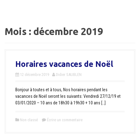
a
l
Mois :
décembre 2019
Horaires vacances de Noël
12 décembre 2019
Didier SAUBLEN
Bonjour à toutes et à tous, Nos horaires pendant les
vacances de Noël seront les suivants: Vendredi 27/12/19 et
03/01/2020 – 10 ans de 18h30 à 19h30 + 10 ans […]
Non classé
Écrire un commentaire