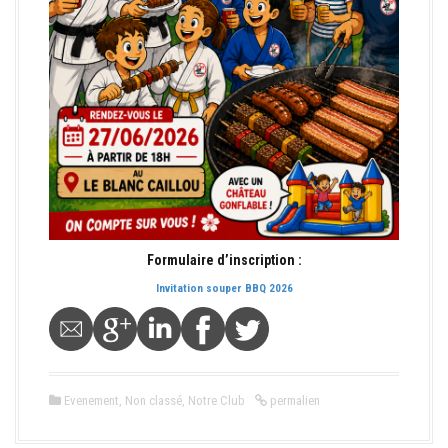
Formulaire d’inscription :
Invitation souper BBQ 2026
Evenement
,
Non classé
,
Notre Club
permalien