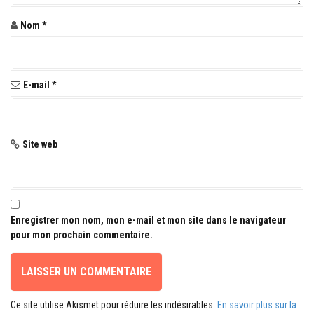
'
Nom
*
a
r
t
E-mail
*
i
c
Site web
l
e
Enregistrer mon nom, mon e-mail et mon site dans le navigateur
pour mon prochain commentaire.
Ce site utilise Akismet pour réduire les indésirables.
En savoir plus sur la