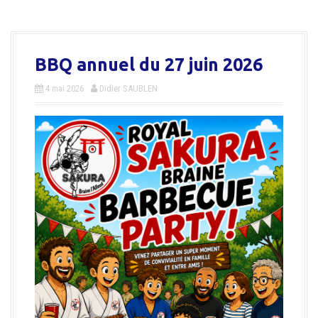
a
l
BBQ annuel du 27 juin 2026
4 mai 2026
Didier SAUBLEN