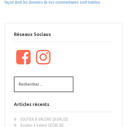
façon dont les données de vos commentaires sont traitées
.
Réseaux Sociaux
F
I
a
n
c
s
e
t
b
a
R
o
g
e
o
r
c
k
a
h
m
e
Articles récents
r
c
SOUTIEN A VALERIE DEGRIJSE
h
Soutien à Valérie DEGRIJSE
e