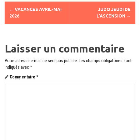
N
←
VACANCES AVRIL-MAI
JUDO JEUDI DE
a
2026
L’ASCENSION
→
v
i
Laisser un commentaire
g
a
Votre adresse e-mail ne sera pas publiée.
Les champs obligatoires sont
t
indiqués avec
*
Commentaire
*
i
o
n
d
e
l