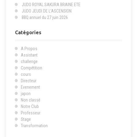
JUDO ROYAL SAKURA BRAINE ETE
p
JUDO JEUDI DE L’ASCENSION
o
BBQ annuel du 27 juin 2026
u
r
Catégories
:
A Propos
Assistant
challenge
Compétition
cours
Directeur
Evenement
japon
Non classé
Notre Club
Professeur
Stage
Transformation