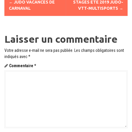
←
JUDO VACANCES DE
STAGES ETE 2019 JUDO-
a
CARNAVAL
VTT-MULTISPORTS
→
v
i
Laisser un commentaire
g
a
Votre adresse e-mail ne sera pas publiée.
Les champs obligatoires sont
t
indiqués avec
*
Commentaire
*
i
o
n
d
e
l
'