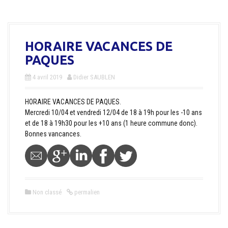
a
l
HORAIRE VACANCES DE
PAQUES
4 avril 2019
Didier SAUBLEN
HORAIRE VACANCES DE PAQUES.
Mercredi 10/04 et vendredi 12/04 de 18 à 19h pour les -10 ans
et de 18 à 19h30 pour les +10 ans (1 heure commune donc).
Bonnes vancances.
Non classé
permalien