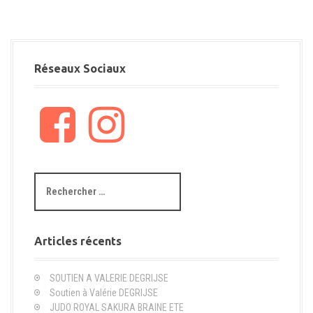
Réseaux Sociaux
F
I
a
n
c
s
e
t
b
a
R
o
g
e
o
r
c
k
a
h
m
e
Articles récents
r
c
SOUTIEN A VALERIE DEGRIJSE
h
Soutien à Valérie DEGRIJSE
e
JUDO ROYAL SAKURA BRAINE ETE
p