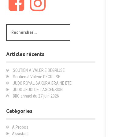
a
n
c
s
e
t
b
a
R
o
g
e
o
r
c
k
a
h
m
e
Articles récents
r
c
SOUTIEN A VALERIE DEGRIJSE
h
Soutien à Valérie DEGRIJSE
e
JUDO ROYAL SAKURA BRAINE ETE
p
JUDO JEUDI DE L’ASCENSION
o
BBQ annuel du 27 juin 2026
u
r
Catégories
:
A Propos
Assistant