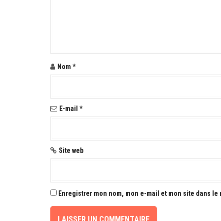
d
e
l
'
Nom
*
a
r
E-mail
*
t
i
c
Site web
l
e
Enregistrer mon nom, mon e-mail et mon site dans le