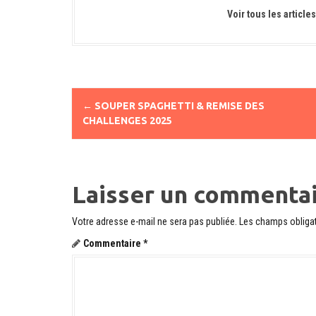
Voir tous les articl
N
←
SOUPER SPAGHETTI & REMISE DES
a
CHALLENGES 2025
v
i
Laisser un commenta
g
a
Votre adresse e-mail ne sera pas publiée.
Les champs obligat
t
Commentaire
*
i
o
n