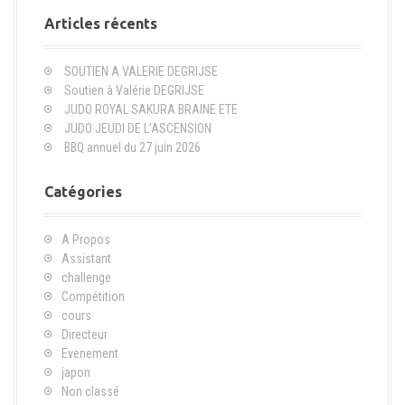
m
e
Articles récents
r
c
SOUTIEN A VALERIE DEGRIJSE
h
Soutien à Valérie DEGRIJSE
e
JUDO ROYAL SAKURA BRAINE ETE
p
JUDO JEUDI DE L’ASCENSION
o
BBQ annuel du 27 juin 2026
u
r
Catégories
:
A Propos
Assistant
challenge
Compétition
cours
Directeur
Evenement
japon
Non classé