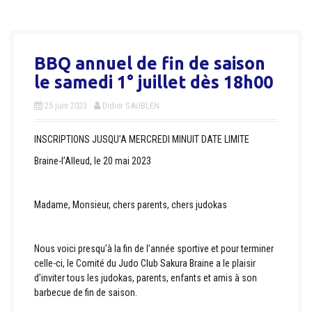
a
l
BBQ annuel de fin de saison
le samedi 1° juillet dès 18h00
25 juin 2023
Didier SAUBLEN
INSCRIPTIONS JUSQU’A MERCREDI MINUIT DATE LIMITE
Braine-l’Alleud, le 20 mai 2023
Madame, Monsieur, chers parents, chers judokas
Nous voici presqu’à la fin de l’année sportive et pour terminer
celle-ci, le Comité du Judo Club Sakura Braine a le plaisir
d’inviter tous les judokas, parents, enfants et amis à son
barbecue de fin de saison.