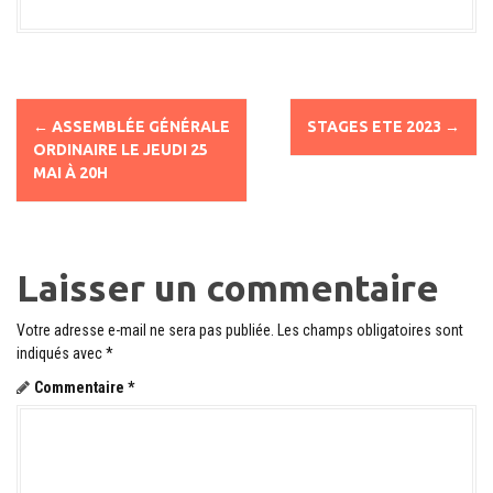
N
←
ASSEMBLÉE GÉNÉRALE
STAGES ETE 2023
→
a
ORDINAIRE LE JEUDI 25
MAI À 20H
v
i
g
Laisser un commentaire
a
t
Votre adresse e-mail ne sera pas publiée.
Les champs obligatoires sont
indiqués avec
*
i
Commentaire
*
o
n
d