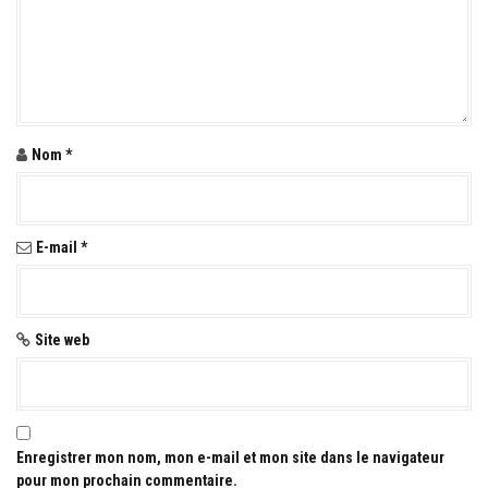
e
l
'
a
Nom
*
r
t
i
E-mail
*
c
l
Site web
e
Enregistrer mon nom, mon e-mail et mon site dans le navigateur
pour mon prochain commentaire.