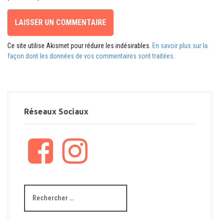
Ce site utilise Akismet pour réduire les indésirables.
En savoir plus sur la
façon dont les données de vos commentaires sont traitées
.
Réseaux Sociaux
F
I
a
n
c
s
e
t
b
a
R
o
g
e
o
r
c
k
a
h